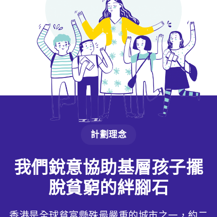
計劃理念
我們銳意協助基層孩子擺
脫貧窮的絆腳石
香港是全球貧富懸殊最嚴重的城市之一，約二