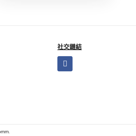
社交鏈結
comm
.