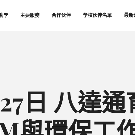
助學
主要服務
合作伙伴
學校伙伴名單
最新
1月27日 八達
EM與環保工