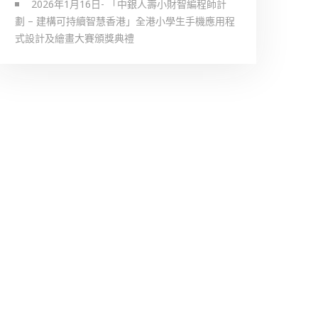
2026年1月16日- 「中銀人壽小財智編程師計
劃 – 建構可持續智慧香港」全港小學生手機應用程
式設計及繪畫大賽頒獎典禮