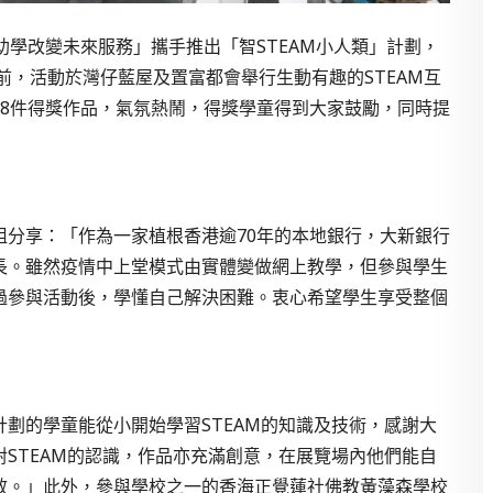
助學改變未來服務」攜手推出「智STEAM小人類」計劃，
前，活動於灣仔藍屋及置富都會舉行生動有趣的STEAM互
18件得獎作品，氣氛熱鬧，得獎學童得到大家鼓勵，同時提
姐分享：「作為一家植根香港逾70年的本地銀行，大新銀行
長。雖然疫情中上堂模式由實體變做網上教學，但參與學生
過參與活動後，學懂自己解決困難。衷心希望學生享受整個
劃的學童能從小開始學習STEAM的知識及技術，感謝大
STEAM的認識，作品亦充滿創意，在展覽場內他們能自
效。」此外，參與學校之一的香海正覺蓮社佛教黃藻森學校