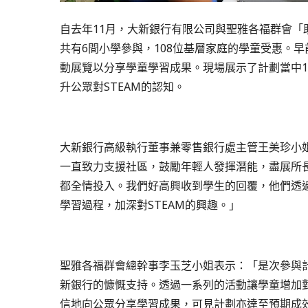
自去年11月，大新銀行有限公司與聖雅各福群會「
共有6間小學參與，108位基層家庭的學童受惠。早
動展覽以分享學童學習成果。現場展示了計劃當中
升公眾對STEAM的認知。
大新銀行高級執行董事兼零售銀行處主管王美珍小
一直致力支援社區，鼓勵年輕人發揮潛能，盡展所
都全情投入。我們好高興收到學生的回覆，他們透
學習過程，加深對STEAM的興趣。」
聖雅各福群會總幹事李玉芝小姐表示：「是次參與計
新銀行的慷慨支持。透過一系列的活動讓學童增加對
信地向公眾分享學習成果，可見計劃亦達至預期成