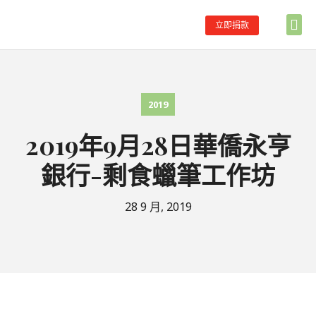
立即捐款
首頁
關於助學
主要服務
合作伙伴
學校伙伴名單
最新消息
聯絡我們
2019
2019年9月28日華僑永亨
銀行-剩食蠟筆工作坊
28 9 月, 2019