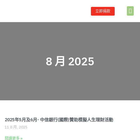
立即捐款
首頁
關於助學
主要服務
合作伙伴
學校伙伴名單
最新消息
聯絡我們
8 月 2025
2025年5月及6月- 中信銀行(國際)贊助模擬人生理財活動
11 8 月, 2025
閱讀更多 »