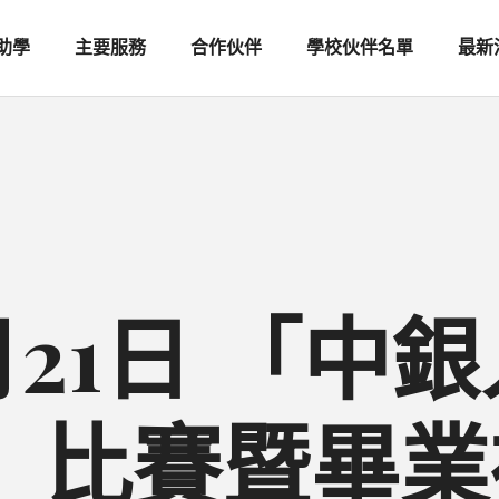
助學
主要服務
合作伙伴
學校伙伴名單
最新
6月21日 「中
」比賽暨畢業