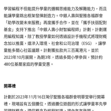
學習編程不但能提升學童的邏輯思維能力及解難能力，而且
能讓學童跳出框架發揮創造力。中銀人壽與聖雅各福群會
「助學改變未來服務」再度攜手合作，並在「攜手扶弱配對
基金」支持下推出「中銀人壽小財智編程師」計劃，計劃運
用編程知識，除了教授學童如何透過設計手機程式將理財概
念加以推廣，還滲入環境、社會和公司治理（ESG），讓學
童能多關心社區議題。計劃獲批款共三百萬港元，並於
2023年10月展開，為期3年，透過多間小學參與，預計約
480位基層家庭的學童受惠。
開幕禮
計劃於2023年11月16日灣仔聖雅各福群會明華堂舉行開幕
禮，現場設有五個攤位，透過攤位遊戲的形式讓學童率先學
習理財概念、環保概念及編程知識，場內氣氛熱鬧。