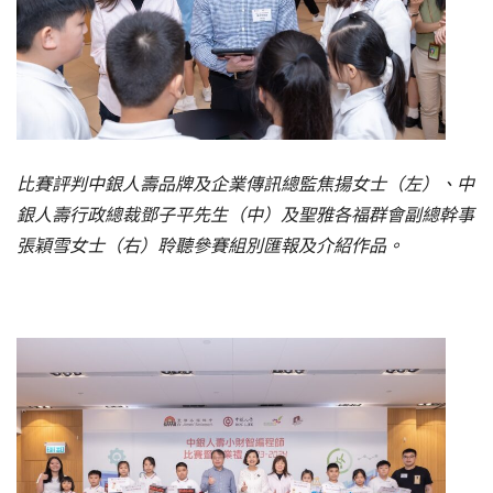
比賽評判中銀人壽品牌及企業傳訊總監焦揚女士（左）、中
銀人壽行政總裁鄧子平先生（中）及聖雅各福群會副總幹事
張穎雪女士（右）聆聽參賽組別匯報及介紹作品。