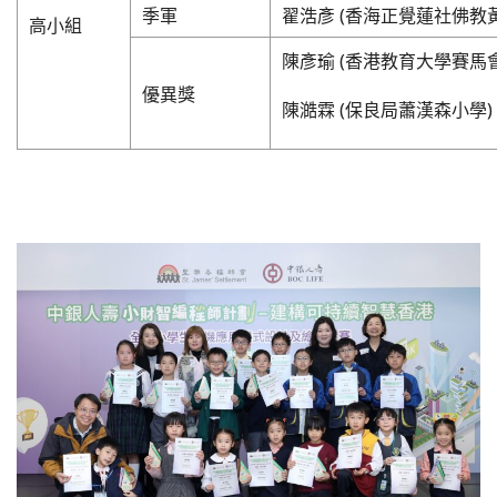
季軍
翟浩彥 (香海正覺蓮社佛教
高小組
陳彥瑜 (香港教育大學賽馬
優異獎
陳澔霖 (保良局蕭漢森小學)