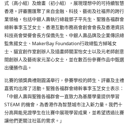
式（高小組）及繪畫（初小組），展現理想中的可持續智慧
香港。評審團匯聚了來自金融、科技、藝術及社福界的跨行
業領袖，包括中銀人壽執行總裁鄧子平先生、聖雅各福群會
總幹事李玉芝女士、香港互動市務商會創會會長及香港資訊
科技商會榮譽會長方保僑先生、中銀人壽品牌及企業傳訊總
監焦揚女士、MakerBay Foundation行政總監方綽瑤女
士、貓宜創作室創辦人及插畫師關潔怡女士以及元老師創意
間創辦人及藝術家元潔心女士，並在數百份參賽作品中甄選
出優勝作品。
比賽的頒獎典禮剛圓滿舉行，參賽學校的師生、評審及主禮
嘉賓均出席了活動。聖雅各福群會總幹事李玉芝女士表示：
「中銀人壽與聖雅各福群會一直致力為基層學童提供學習
STEAM 的機會，為香港作為智慧城市注入新力量。我們十
分高興能見證學生在比賽中展現學習成果，並希望透過比賽
讓他們更關注社區的需求。」