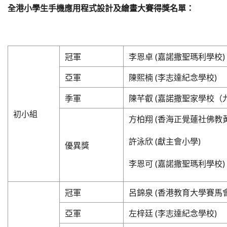
全港小學生手機應用程式設計及繪畫大賽得獎名單：
冠軍
李恩卓 (嘉諾撒聖瑪利學校)
亞軍
陳熙楠 (李志達紀念學校)
季軍
陳芊叡 (嘉諾撒聖家學校（
初小組
方柏翔 (香海正覺蓮社佛教
許泳欣 (獻主會小學)
優異獎
李恩可 (嘉諾撒聖瑪利學校)
冠軍
呂錦泉 (香港教育大學賽馬
亞軍
左梓廷 (李志達紀念學校)