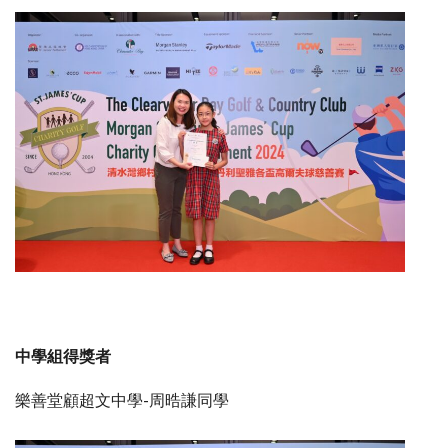
中學組得獎者
樂善堂顧超文中學-周晧謙同學