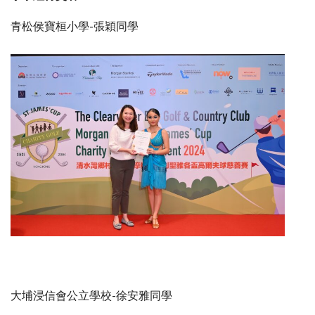
青松侯寶桓小學-張穎同學
大埔浸信會公立學校-徐安雅同學