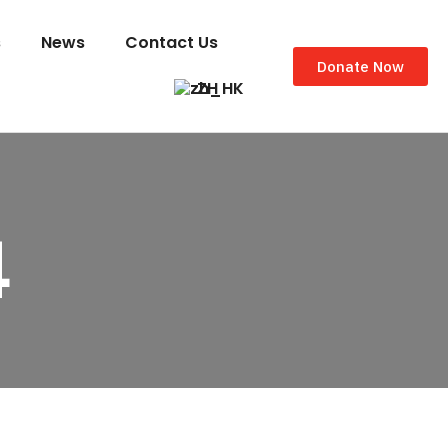
s
News
Contact Us
Donate Now
ZH
4