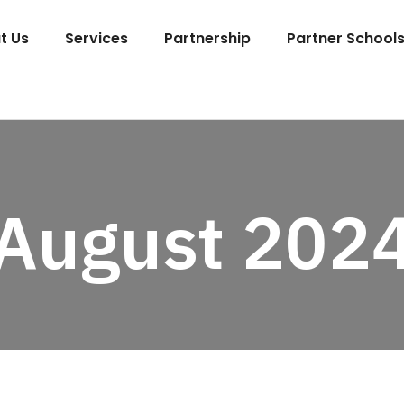
t Us
Services
Partnership
Partner School
August 202