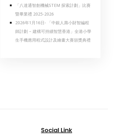
「八達通智創機械STEM 探索計劃」比賽
暨畢業禮 2025-2026
2026年1月16日- 「中銀人壽小財智編程
師計劃 – 建構可持續智慧香港」全港小學
生手機應用程式設計及繪畫大賽頒獎典禮
Social Link