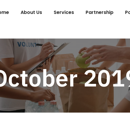
ome
About Us
Services
Partnership
P
October 201