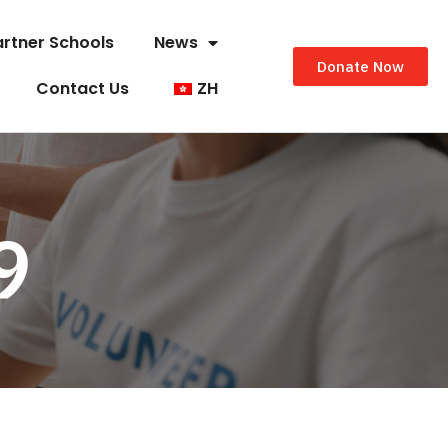
artner Schools
News
Donate Now
Contact Us
ZH
9