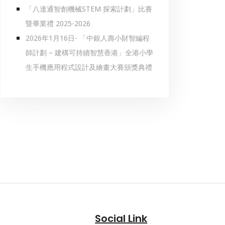
「八達通智創機械STEM 探索計劃」比賽
暨畢業禮 2025-2026
2026年1月16日- 「中銀人壽小財智編程
師計劃 – 建構可持續智慧香港」全港小學
生手機應用程式設計及繪畫大賽頒獎典禮
Social Link