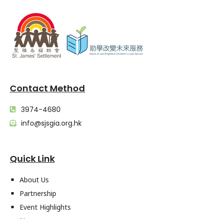
Contact Method
3974-4680
info@sjsgia.org.hk
Quick Link
About Us
Partnership
Event Highlights